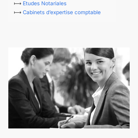
⟼
Etudes Notariales
⟼
Cabinets d’expertise comptable