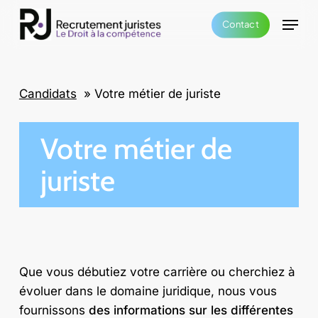
Skip
Menu
Contact
to
main
content
Candidats
»
Votre métier de juriste
Votre métier de
juriste
Que vous débutiez votre carrière ou cherchiez à
évoluer dans le domaine juridique, nous vous
fournissons
des informations sur les différentes