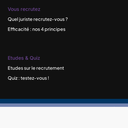
Vous recrutez
Quel juriste recrutez-vous ?
Efficacité : nos 4 principes
Etudes & Quiz
Etudes sur le recrutement
Quiz : testez-vous !
©
2026
Recrutement de Juristes en France
|
Cabinet de recrutement & Gestion des
candidatures dans le secteur juridique