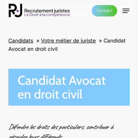
Skip
Menu
Contact
to
main
content
Candidats
»
Votre métier de juriste
»
Candidat
Avocat en droit civil
Candidat Avocat
en droit civil
Défendre les droits des particuliers, contribuer à
résoudre leurs différends