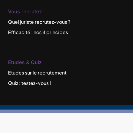
Vous recrutez
Quel juriste recrutez-vous ?
Efficacité : nos 4 principes
Etudes & Quiz
Etudes sur le recrutement
Quiz : testez-vous !
©
2026
Recrutement de Juristes en France
|
Cabinet de recrutement & Gestion des
candidatures dans le secteur juridique