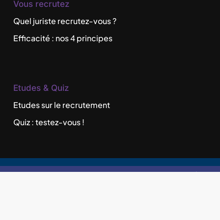
Vous recrutez
Quel juriste recrutez-vous ?
Efficacité : nos 4 principes
Etudes & Quiz
Etudes sur le recrutement
Quiz : testez-vous !
©
2026
Recrutement de Juristes en France
|
Cabinet de recrutement & Gestion des
candidatures dans le secteur juridique
Mentions légales
|
Confidentialité