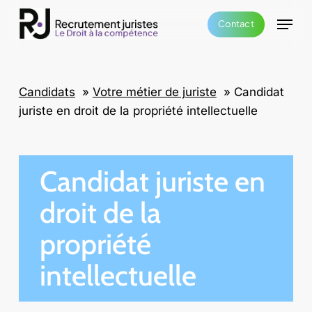
Skip
Menu
Contact
to
main
content
Candidats
»
Votre métier de juriste
»
Candidat
juriste en droit de la propriété intellectuelle
Candidat juriste en
droit de la
propriété
intellectuelle