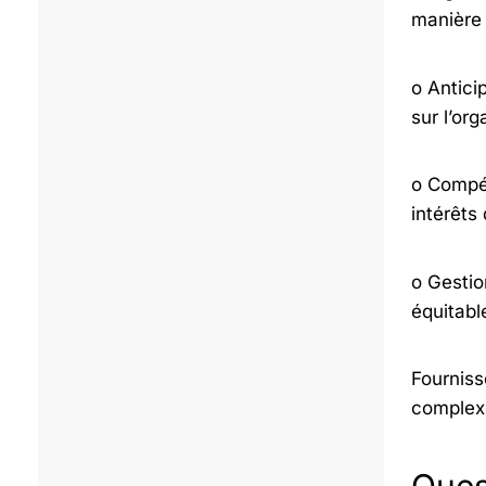
manière 
o Anticip
sur l’org
o Compét
intérêts 
o Gestio
équitabl
Fourniss
complexe
Ques