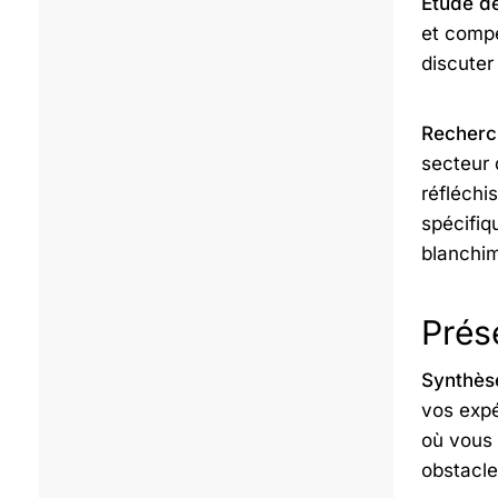
Étude de
et compé
discuter
Recherch
secteur 
réfléchi
spécifiqu
blanchime
Prés
Synthèse
vos expé
où vous 
obstacle