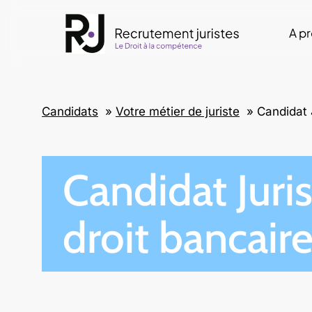
Skip
to
A p
main
content
Candidats
»
Votre métier de juriste
»
Candidat 
Candidat Juri
droit bancair