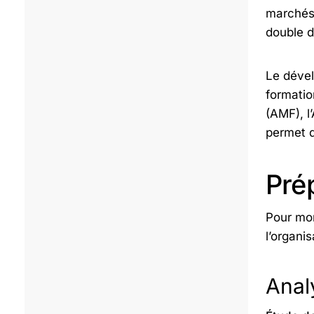
marchés 
double d
Le dével
formatio
(AMF), l
permet d
Prép
Pour mon
l’organi
Anal