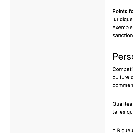
Points fo
juridiqu
exemple,
sanction
Perso
Compatib
culture d
comment
Qualités
telles qu
o Rigueu