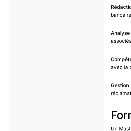
Rédactio
bancaire
Analyse 
associés
Compéte
avec la 
Gestion 
réclamat
For
Un Maste