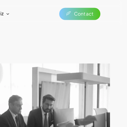
iz
C
o
n
t
a
c
t