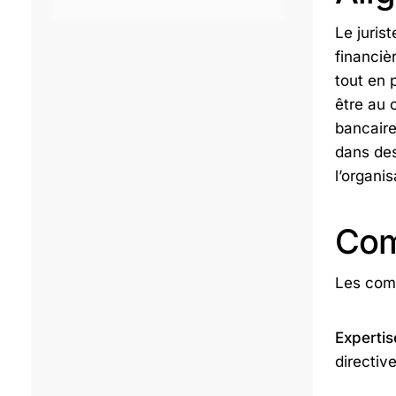
Le jurist
financiè
tout en 
être au 
bancaire
dans des
l’organis
Com
Les comp
Expertis
directiv