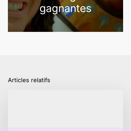
gagnantes
Articles relatifs
Recruter
un
avocat
expert
en