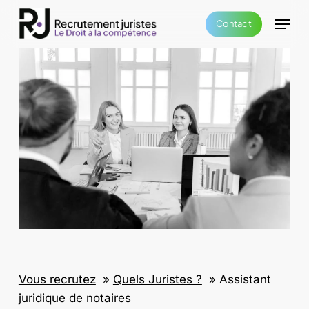
Skip
Menu
Contact
to
main
content
Vous recrutez
»
Quels Juristes ?
»
Assistant
juridique de notaires